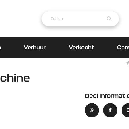
p
Verhuur
Verkocht
Con
achine
Deel informati