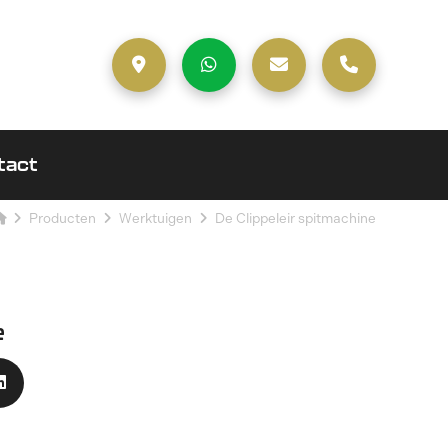
tact
Producten
Werktuigen
De Clippeleir spitmachine
e