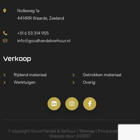
Nolleweg 1a
4414RR Waarde, Zeeland
+31 6 53 314 955
info@goudhandelverhuur.nl
Verkoop
Rijdend materiaal
Getrokken materiaal
Werktuigen
Overig
© copyright Goud Handel & Verhuur |
Sitemap
|
Privacyverklaring
|
Website door:
DORST