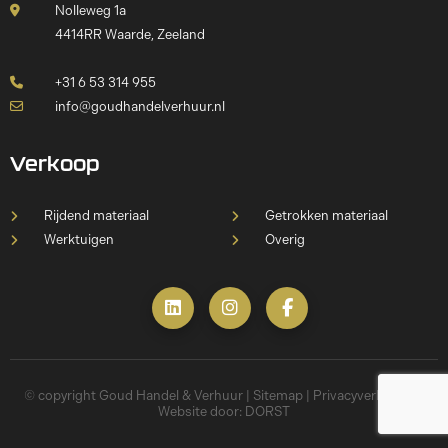
Nolleweg 1a
4414RR Waarde, Zeeland
+31 6 53 314 955
info@goudhandelverhuur.nl
Verkoop
Rijdend materiaal
Getrokken materiaal
Werktuigen
Overig
© copyright Goud Handel & Verhuur |
Sitemap
|
Privacyverklaring
|
Website door:
DORST