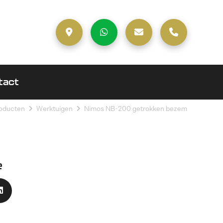
tact
oducten
Werktuigen
Nimos NB-200 getrokken bezem
e