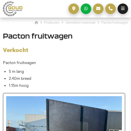
Producten
Getrokken materiaal
Pacton fruitwagen
Pacton fruitwagen
Verkocht
Pacton fruitwagen
5 m lang
2.40m breed
1.15m hoog