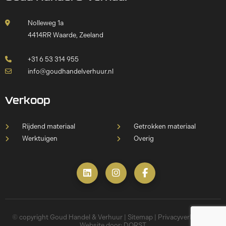
Nolleweg 1a
4414RR Waarde, Zeeland
+31 6 53 314 955
info@goudhandelverhuur.nl
Verkoop
Rijdend materiaal
Getrokken materiaal
Werktuigen
Overig
© copyright Goud Handel & Verhuur |
Sitemap
|
Privacyverklaring
|
Website door:
DORST