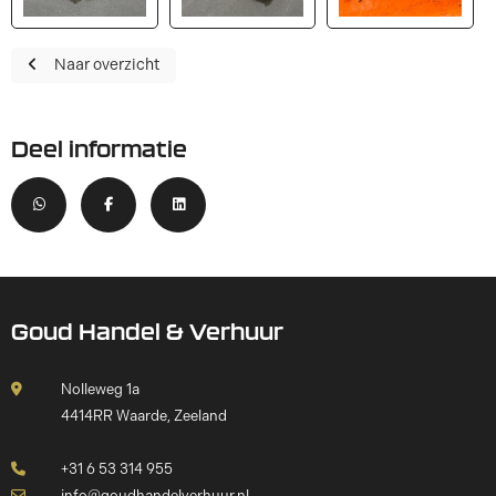
Naar overzicht
Deel informatie
Goud Handel & Verhuur
Nolleweg 1a
4414RR Waarde, Zeeland
+31 6 53 314 955
info@goudhandelverhuur.nl