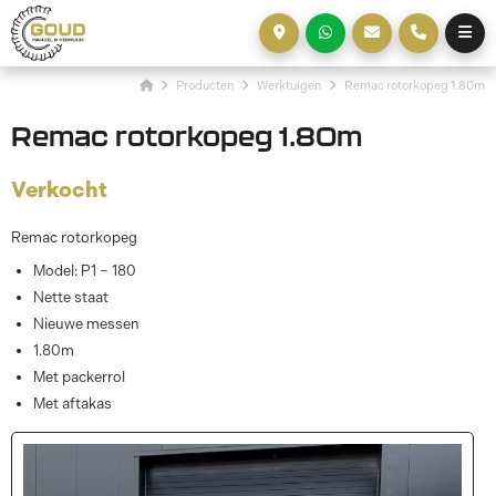
Producten
Werktuigen
Remac rotorkopeg 1.80m
Remac rotorkopeg 1.80m
Verkocht
Remac rotorkopeg
Model: P1 – 180
Nette staat
Nieuwe messen
1.80m
Met packerrol
Met aftakas