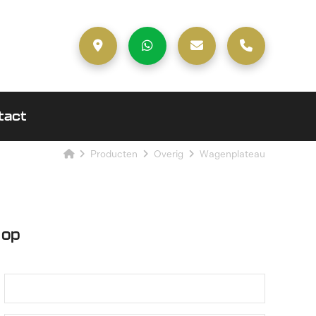
tact
Producten
Overig
Wagenplateau
 op